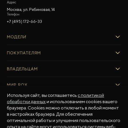
Адрес
Москва, ул. Рябиновая, 14
Телефон
+7 (495) 172-66-33
МОДЕЛИ
ROX 01
ПОКУПАТЕЛЯМ
ROX ADAMAS
ВЫБОР И ПОКУПКА
ВЛАДЕЛЬЦАМ
Авто в наличии
Консультация эксперта ROX
СЕРВИС
МИР ROX
Тест-драйв
Сервис ROX
Специальные предложения
Используя сайт, вы соглашаетесь
с политикой
Регламент ТО
О БРЕНДЕ
обработки данных
и использованием cookies вашего
ФИНАНСЫ И УСЛУГИ
Программное обеспечение
Бренд ROX
браузера. Cookies можно отключить в любой момент
Финансовые программы
ПОДДЕРЖКА
Дизайн Pininfarina
в настройках браузера. Для обеспечения
Рассчитать кредит
Гарантия производителя
МЫ В СОЦСЕТЯХ
Новости
оптимальной работы и улучшения пользовательского
Трейд-ин
Контракт гарантийной поддержки
опыта на сайте могут использоваться системы веб-
СМИ о нас