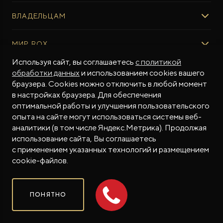
ВЫБОР И ПОКУПКА
ВЛАДЕЛЬЦАМ
Авто в наличии
Консультация эксперта ROX
СЕРВИС
МИР ROX
Тест-драйв
Сервис ROX
Специальные предложения
Регламент ТО
Используя сайт, вы соглашаетесь
с политикой
О БРЕНДЕ
обработки данных
и использованием cookies вашего
ФИНАНСЫ И УСЛУГИ
Программное обеспечение
Бренд ROX
браузера. Cookies можно отключить в любой момент
ROX ADAMAS
Финансовые программы
ПОДДЕРЖКА
Дизайн Pininfarina
в настройках браузера. Для обеспечения
Совершенно новый флагманский внедорожник
Рассчитать кредит
Гарантия производителя
МЫ В СОЦСЕТЯХ
от 9 300 000 ₽*
Новости
оптимальной работы и улучшения пользовательского
Трейд-ин
Контракт гарантийной поддержки
СМИ о нас
опыта на сайте могут использоваться системы веб-
аналитики (в том числе Яндекс.Метрика). Продолжая
Калькулятор трейд-ин
Помощь на дорогах
Истории владельцев
использование сайта, Вы соглашаетесь
Страхование
Руководства по эксплуатации
Часто задаваемые вопросы
с применением указанных технологий и размещением
Магазин приложений ROX
СОТРУДНИЧЕСТВО
© 2026
cookie-файлов.
Контакты
ROX в соцсетях
ROX в соцсетях
ROX в соцсетях
Правовая информация
ПОНЯТНО
Сделано в ПЕРКС