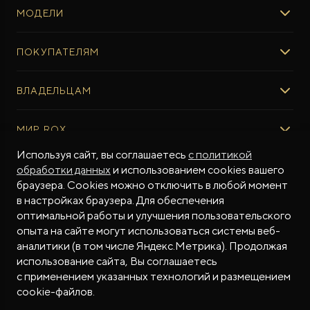
МОДЕЛИ
ROX 01
ПОКУПАТЕЛЯМ
ROX ADAMAS
ВЫБОР И ПОКУПКА
ВЛАДЕЛЬЦАМ
Авто в наличии
Консультация эксперта ROX
СЕРВИС
МИР ROX
Тест-драйв
Сервис ROX
Специальные предложения
Регламент ТО
Используя сайт, вы соглашаетесь
с политикой
О БРЕНДЕ
обработки данных
и использованием cookies вашего
ФИНАНСЫ И УСЛУГИ
Программное обеспечение
Бренд ROX
браузера. Cookies можно отключить в любой момент
Финансовые программы
ПОДДЕРЖКА
Дизайн Pininfarina
в настройках браузера. Для обеспечения
Рассчитать кредит
Гарантия производителя
МЫ В СОЦСЕТЯХ
Новости
оптимальной работы и улучшения пользовательского
Трейд-ин
Контракт гарантийной поддержки
СМИ о нас
опыта на сайте могут использоваться системы веб-
аналитики (в том числе Яндекс.Метрика). Продолжая
Калькулятор трейд-ин
Помощь на дорогах
Истории владельцев
использование сайта, Вы соглашаетесь
Страхование
Руководства по эксплуатации
Часто задаваемые вопросы
с применением указанных технологий и размещением
Магазин приложений ROX
СОТРУДНИЧЕСТВО
© 2026
cookie-файлов.
Контакты
ROX в соцсетях
ROX в соцсетях
ROX в соцсетях
Правовая информация