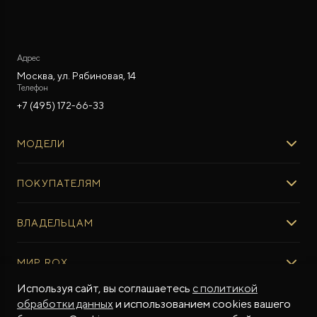
Адрес
Москва, ул. Рябиновая, 14
Телефон
+7 (495) 172-66-33
МОДЕЛИ
ROX 01
ПОКУПАТЕЛЯМ
ROX ADAMAS
ВЫБОР И ПОКУПКА
ВЛАДЕЛЬЦАМ
Авто в наличии
Консультация эксперта ROX
СЕРВИС
МИР ROX
Тест-драйв
Сервис ROX
Специальные предложения
Регламент ТО
Используя сайт, вы соглашаетесь
с политикой
О БРЕНДЕ
обработки данных
и использованием cookies вашего
ФИНАНСЫ И УСЛУГИ
Программное обеспечение
Бренд ROX