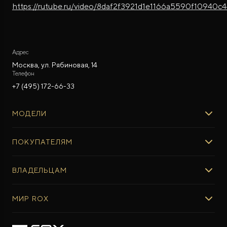
https://rutube.ru/video/8daf2f3921d1e1166a5590f10940c4
Адрес
Москва, ул. Рябиновая, 14
Телефон
+7 (495) 172-66-33
МОДЕЛИ
ROX 01
ПОКУПАТЕЛЯМ
ROX ADAMAS
ВЫБОР И ПОКУПКА
ВЛАДЕЛЬЦАМ
Авто в наличии
Консультация эксперта ROX
СЕРВИС
МИР ROX
Тест-драйв
Сервис ROX
Специальные предложения
Регламент ТО
О БРЕНДЕ