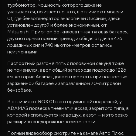
турбомотор, мощность которого даже не
указывается, но известно, что, в отличие от модели
01, где бензогенератор аналогичен Лисянам, здесь
установлен другой и более экономичный, от
Mitsubishi. При этом 56-киловаттная тяговая батарея,
двухмоторный полный привод и общая отдача в 476
лошадиных сил и 740 ньютон-метров остались
неизменными.
Паспортный разгон в пять с половиной секунд тоже
не поменялся, а вот общий запас хода подрос до 1226
км, которые Adamas должен проехать при полностью
заряженной батарее и заправленном 70-литровом
бензобаке.
В отличие от ROX 01 с его пружинной подвеской, у
ADAMAS подвеска пневматическая, закрытого типа, в
которой используется не воздух, а азот — и это резко
расширило внедорожные возможности.
Полный видеообзор смотрите на канале Авто Плюс: