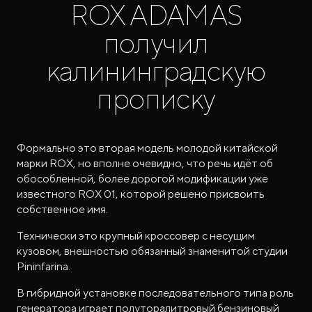
ROX ADAMAS
получил
калининградскую
прописку
ROX ADAMAS
Формально это вторая модель молодой китайской
Совершенно новый флагманский внедорожник
от 9 300 000 ₽*
марки ROX, но вполне очевидно, что речь идёт об
обособленной, более дорогой модификации уже
известного ROX 01, которой решено присвоить
собственное имя.
Технически это крупный кроссовер с несущим
кузовом, внешностью обязанный знаменитой студии
Pininfarina.
В гибридной установке последовательного типа роль
генератора играет полуторалитровый бензиновый