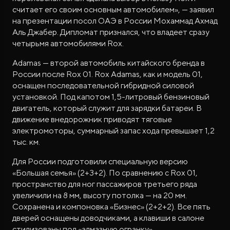
считает его своим основным автомобилем», — заявил
на презентации посол ОАЭ в России Мохаммад Ахмад
Аль Джабер. Дипломат признался, что владеет сразу
четырьмя автомобилями Rox.
Adamas — второй автомобиль китайского бренда в
России после Rox 01. Rox Adamas, как и модель 01,
оснащен последовательной гибридной силовой
установкой. Под капотом 1,5-литровый бензиновый
двигатель, который служит для зарядки батареи. В
движение внедорожник приводят тяговые
электромоторы, суммарный запас хода превышает 1,2
тыс. км.
Для России подготовили специальную версию
«Большая семья» (2+3+2). По сравнению с Rox 01,
пространство для ног пассажиров третьего ряда
увеличили на 8 мм, высоту потолка — на 20 мм.
Сохранена и компоновка «Бизнес» (2+2+2). Все пять
дверей оснащены доводчиками, а клавиши в салоне
стилизованы под «алмазную огранку».