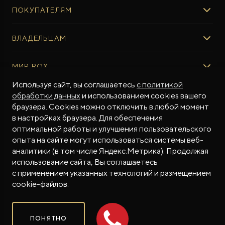
ПОКУПАТЕЛЯМ
ROX ADAMAS
ВЫБОР И ПОКУПКА
ВЛАДЕЛЬЦАМ
Авто в наличии
Консультация эксперта ROX
СЕРВИС
МИР ROX
Тест-драйв
Сервис ROX
Специальные предложения
Используя сайт, вы соглашаетесь
с политикой
Регламент ТО
О БРЕНДЕ
обработки данных
и использованием cookies вашего
ФИНАНСЫ И УСЛУГИ
Программное обеспечение
Бренд ROX
браузера. Cookies можно отключить в любой момент
Финансовые программы
ПОДДЕРЖКА
Дизайн Pininfarina
в настройках браузера. Для обеспечения
Рассчитать кредит
Гарантия производителя
МЫ В СОЦСЕТЯХ
Новости
оптимальной работы и улучшения пользовательского
Трейд-ин
Контракт гарантийной поддержки
опыта на сайте могут использоваться системы веб-
СМИ о нас
аналитики (в том числе Яндекс.Метрика). Продолжая
Калькулятор трейд-ин
Помощь на дорогах
Истории владельцев
использование сайта, Вы соглашаетесь
Страхование
Руководства по эксплуатации
Часто задаваемые вопросы
с применением указанных технологий и размещением
Магазин приложений ROX
СОТРУДНИЧЕСТВО
© 2026
cookie-файлов.
Контакты
ROX в соцсетях
ROX в соцсетях
ROX в соцсетях
Правовая информация
ПОНЯТНО
Сделано в ПЕРКС