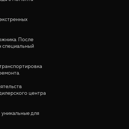
 экстренных
ожника. После
н специальный
 транспортировка
ремонта.
оятельств
 дилерского центра
 уникальные для