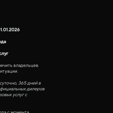
1.01.2026
ода
слуг
ечить владельцев
итуации.
уточно, 365 дней в
 официальных дилеров
зовых услуг с
ода с момента