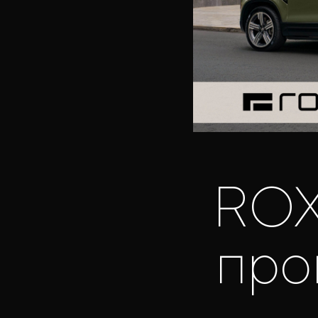
ROX
про