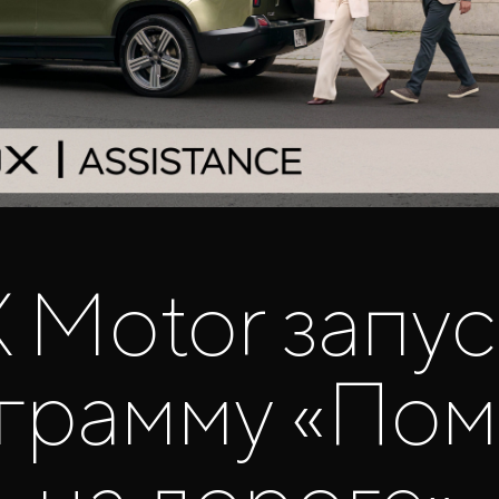
 Motor запус
грамму «По