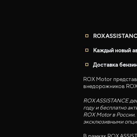
ROX ASSISTANCE 
Каждый новый ав
Доставка бензин
ROX Motor представ
внедорожников ROX 
ROX ASSISTANCE дейс
году и бесплатно ак
ROX Motor в России.
эксклюзивными опци
В рамках ROX ASSIST