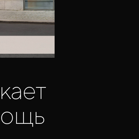
кает
мощь