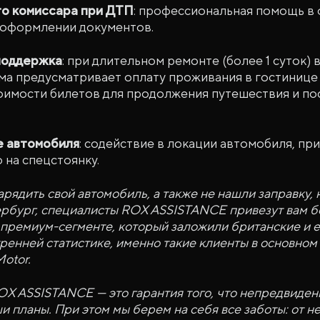
го комиссара при ДТП
: профессиональная помощь в
 оформлении документов.
поддержка
: при длительном ремонте (более 1 суток) 
ма предусматривает оплату проживания в гостинице (
оимости билетов для продолжения путешествия и п
е автомобиля
: содействие в локации автомобиля, пр
 на спецстоянку.
арядить свой автомобиль, а также не нашли заправку, 
рбург, специалисты ROX ASSISTANCE привезут вам бе
 премиум-сегменте, который заложили британские и 
ренней статистике, именно такие клиенты в основно
otor.
X ASSISTANCE — это гарантия того, что непредвиден
ши планы. При этом мы берем на себя все заботы: от 