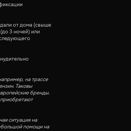
 фиксации
вдали от дома (свыше
до 3 ночей) или
оследующего
инудительно
например, на трассе
нзин. Таковы
европейские бренды.
м приобретают
ная ситуация на
небольшой помощи на