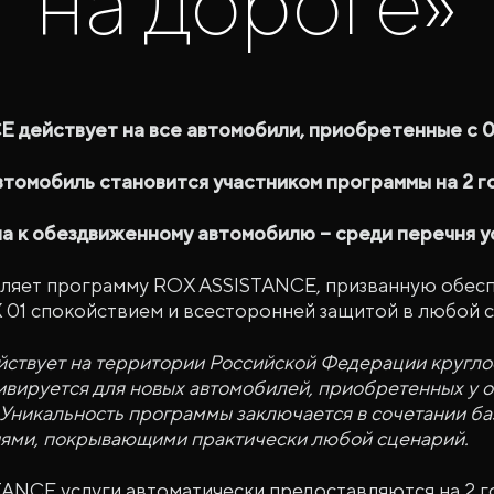
на дороге»
действует на все автомобили, приобретенные c 0
томобиль становится участником программы на 2 г
а к обездвиженному автомобилю – среди перечня у
ляет программу ROX ASSISTANCE, призванную обесп
01 спокойствием и всесторонней защитой в любой с
твует на территории Российской Федерации круглос
тивируется для новых автомобилей, приобретенных у
 Уникальность программы заключается в сочетании ба
ями, покрывающими практически любой сценарий.
ANCE услуги автоматически предоставляются на 2 г